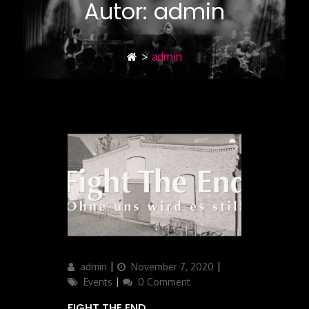
Autor:
admin
>
admin
Author
admin
Updated
November 7, 2020
Categories
on
Events
0 Comment
FIGHT THE END