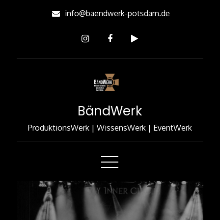
Skip
info@baendwerk-potsdam.de
to
Content
BändWerk
ProduktionsWerk | WissensWerk | EventWerk