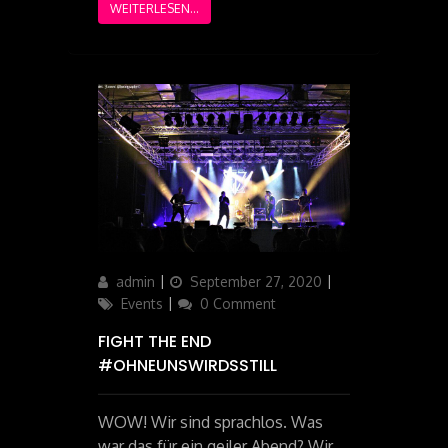
WEITERLESEN...
Author
admin
Updated
September 27, 2020
Categories
on
Events
0 Comment
FIGHT THE END
#OHNEUNSWIRDSSTILL
WOW! Wir sind sprachlos. Was
war das für ein geiler Abend? Wir