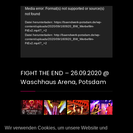
Video-
Media error: Format(s) not supported or source(s)
not found
Player
Datei herunterladen: https://baendwerk-potsdam.de/wp-
content/uploads/2020/09/160920_BW_Werbefilm-
FtEv2.mp4?_=2
Datei herunterladen: http://baendwerk-potsdam.de/wp-
content/uploads/2020/09/160920_BW_Werbefilm-
FtEv2.mp4?_=2
FIGHT THE END – 26.09.2020 @
Waschhaus Arena, Potsdam
Wir verwenden Cookies, um unsere Website und